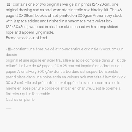
“䷚” contains one or two original silver gelatin prints (24x20cm), one
original drawing and an acid-worn steel needle as a binding kit. The 48-
page (20X28cm) book is offset-printed on 300gsm Arena Ivory stock
with jaspage edging and finished in a handmade matt velvet box
(22x30x3cm) wrapped in a leather skin secured with a hemp shibari
rope and a poem lying inside.
Frames made out of lead.
«䷚» contient une épreuve gélatino-argentique originale (24x20cm), un
dessin
original et une aiguille en acier travaillée à l’acide comprise dans un “kit de
reliure”. Le livre de 48 pages (20 x 28 cm) est imprimé en offset sur du
papier Arena Ivory 300 g/m² dont la bordure est jaspée. L’ensemble
prend place dans une boîte-écrin en velours noir mat faite à la main (22 x
30 x 3 cm). Elle est présentée enveloppée dans une peau en cuir elle-
même enlacée par une corde de shibari en chanvre. C’est le poème à
l’intérieur qui lie l’ensemble.
Cadres en plomb
–––