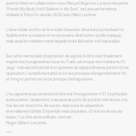
poème rélisé en collaboration avec Mariya Olegovna. La seconde partie,
“Punish My Body Until I Believe In My Soul”, est une performance
réalisée à Tokyo fin Janvier 2020 avec Marc Lochner.
L’idée initiale du titre du livre était d’associer deux kanji symbolisant la
dualité entre la création et la nécessaire destruction qu’elle implique,
mais aussi la mutilation sans laquelle toute libération est impossible.
Sur cette même idée d’opposition de signes, le titre s’est finalement
inspiré des hexagrammes issus du Traité canonique des mutations (Yi
Jing) - manuel chinois fait d’un système de signes binaires partant d’une
opposition / complémentarité entre les principes d’engendrement Yin
et Yang et portant en lui ce principe d’antagonisme.
L’hexagramme qui compose le titre est l’hexagramme n°27. Il symbolise
la dévoration, l’avalement, mais aussi le point de jonction des lèvres, à la
fois lieu de rencontre, de suture, mais aussi de séparation,
éternellement bifide. Ensemble mais séparées. « Entre les lèvres du
baiser / La vitre de la solitude » écrivait
Roger Gilbert-Lecomte.
–––