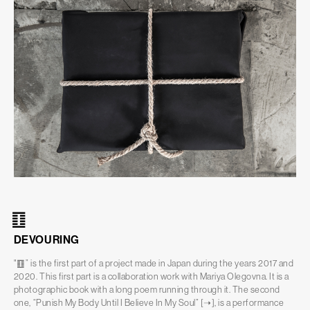
䷚
DEVOURING
"䷚” is the first part of a project made in Japan during the years 2017 and
2020. This first part is a collaboration work with Mariya Olegovna. It is a
photographic book with a long poem running through it. The second
one, “Punish My Body Until I Believe In My Soul”
[➝]
, is a performance