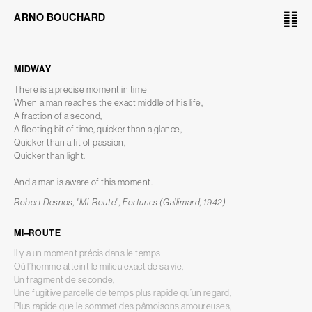
䷁
ARNO BOUCHARD
MIDWAY
There is a precise moment in time
When a man reaches the exact middle of his life,
A fraction of a second,
A fleeting bit of time, quicker than a glance,
Quicker than a fit of passion,
Quicker than light.
And a man is aware of this moment.
Robert Desnos, "Mi-Route", Fortunes (Gallimard, 1942)
MI–ROUTE
Il y a un moment précis dans le temps
Où l’homme atteint le milieu exact de sa vie,
Un fragment de seconde,
Une fugitive parcelle de temps plus rapide qu’un regard,
Plus rapide que le sommet des pâmoisons amoureuses,